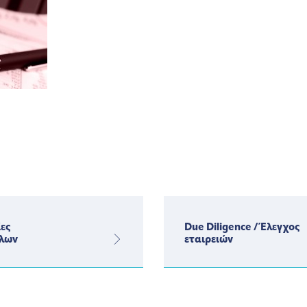
ες
Due Diligence / Έλεγχος
λων
εταιρειών