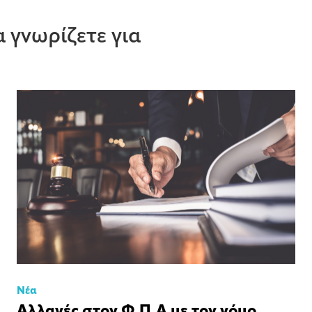
 γνωρίζετε για
Νέα
Αλλαγές στον Φ.Π.Α με τον νόμο