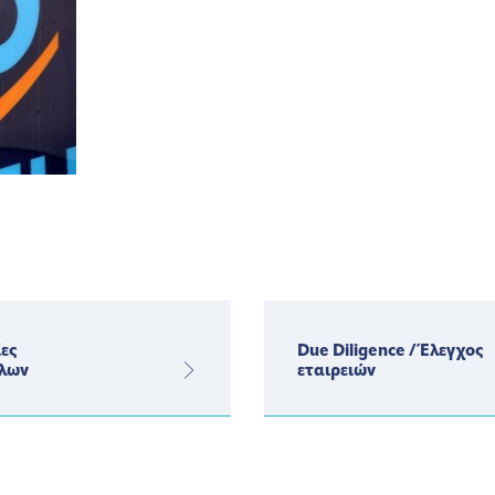
ες
Due Diligence / Έλεγχος
λων
εταιρειών