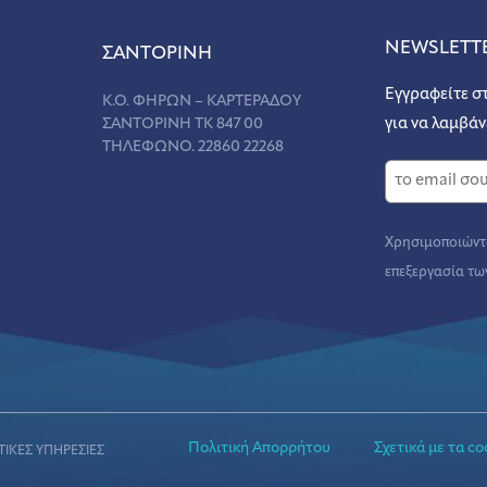
NEWSLETT
ΣANΤΟΡΙΝΗ
Εγγραφείτε σ
Κ.Ο. ΦΗΡΩΝ – ΚΑΡΤΕΡΑΔΟΥ
ΣΑΝΤΟΡΙΝΗ ΤΚ 847 00
για να λαμβάν
ΤΗΛΕΦΩΝΟ. 22860 22268
Χρησιμοποιώντα
επεξεργασία τω
Πολιτική Απορρήτου
Σχετικά με τα co
ΤΙΚΕΣ ΥΠΗΡΕΣΙΕΣ