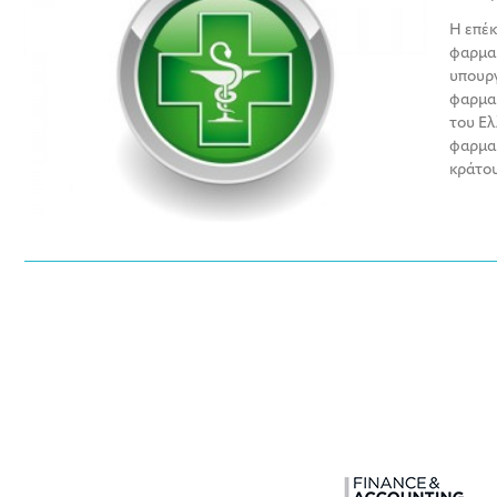
Η επέκ
φαρμακ
υπουργ
φαρμακ
του Ελ
φαρμακ
κράτου