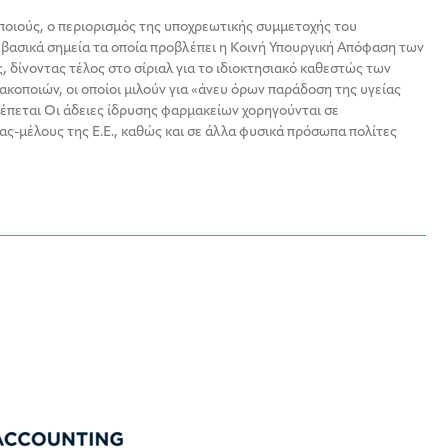
ποιούς, ο περιορισμός της υποχρεωτικής συμμετοχής του
 βασικά σημεία τα οποία προβλέπει η Κοινή Υπουργική Απόφαση των
 δίνοντας τέλος στο σίριαλ για το ιδιοκτησιακό καθεστώς των
κοποιών, οι οποίοι μιλούν για «άνευ όρων παράδοση της υγείας
λέπεται Οι άδειες ίδρυσης φαρμακείων χορηγούνται σε
-μέλους της Ε.Ε., καθώς και σε άλλα φυσικά πρόσωπα πολίτες