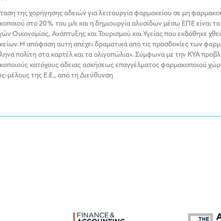
ταση της χορήγησης αδειών για λειτουργία φαρμακείου σε μη φαρμακο
οποιού στο 20% του μ/κ και η δημιουργία αλυσίδων μέσω ΕΠΕ είναι τα
ών Οικονομίας, Ανάπτυξης και Τουρισμού και Υγείας που εκδόθηκε χθες,
είων. Η απόφαση αυτή απέχει δραματικά από τις προσδοκίες των φαρμα
ληνα πολίτη στα καρτέλ και τα ολιγοπώλια». Σύμφωνα με την ΚΥΑ προβ
οποιούς κατόχους άδειας ασκήσεως επαγγέλματος φαρμακοποιού χώρας
ς-μέλους της Ε.Ε., από τη Διεύθυνση