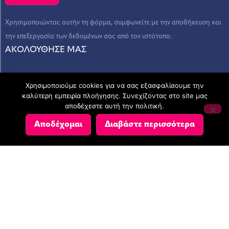
Χρησιμοποιώντας αυτήν τη φόρμα, συμφωνείτε με την αποθήκευση και
την επεξεργασία των δεδομένων σας από τον ιστότοπο.
ΑΚΟΛΟΥΘΗΣΕ ΜΑΣ
Χρησιμοποιούμε cookies για να σας εξασφαλίσουμε την
καλύτερη εμπειρία πλοήγησης. Συνεχίζοντας στο site μας
αποδέχεστε αυτή την πολιτική.
© Copyright 2023 - AEGEAN CONSULTING - ΛΟΓΙΣΤΙΚΕΣ ΚΑΙ
Αποδέχομαι
Διαβάστε περισσότερα
ΣΥΜΒΟΥΛΕΥΤΙΚΕΣ ΥΠΗΡΕΣΙΕΣ
Πολιτική Απορρήτου
CREATED BY
Σχετικά με τα cookies
AFTERNET