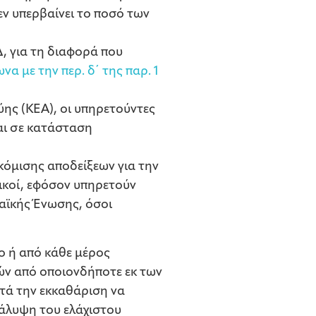
εν υπερβαίνει το ποσό των
, για τη διαφορά που
α με την περ. δ΄ της παρ. 1
ύης (ΚΕΑ), οι υπηρετούντες
αι σε κατάσταση
όμισης αποδείξεων για την
ικοί, εφόσον υπηρετούν
αϊκής Ένωσης, όσοι
ο ή από κάθε μέρος
ών από οποιονδήποτε εκ των
τά την εκκαθάριση να
άλυψη του ελάχιστου