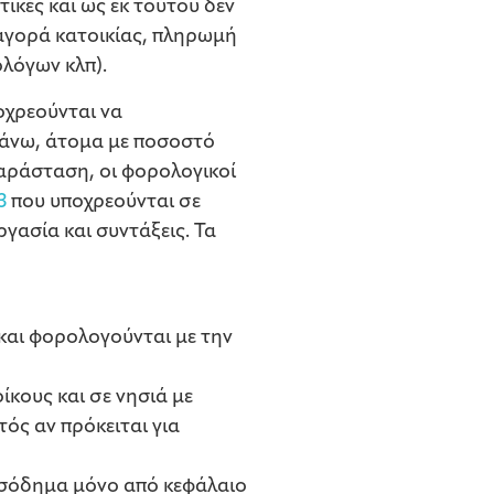
ικές και ως εκ τούτου δεν
α αγορά κατοικίας, πληρωμή
λόγων κλπ).
οχρεούνται να
ι άνω, άτομα με ποσοστό
παράσταση, οι φορολογικοί
3
που υποχρεούνται σε
ασία και συντάξεις. Τα
και φορολογούνται με την
κους και σε νησιά με
ός αν πρόκειται για
εισόδημα μόνο από κεφάλαιο