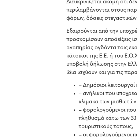
Διευκρινίζεται ακόμη ότι δ
περιλαμβάνονται στους παρα
φόρων, δόσεις στεγαστικών
Εξαιρούνται από την υποχρ
προσκομίσουν αποδείξεις ίσ
αναπηρίας ογδόντα τοις εκα
κάτοικοι της Ε.Ε. ή του Ε.Ο.
υποβολή δήλωσης στην Ελλά
ίδια ισχύουν και για τις πα
– Δημόσιοι λειτουργοί
– ανήλικοι που υποχρε
κλίμακα των μισθωτών 
– φορολογούμενοι που 
πληθυσμό κάτω των 3.1
τουριστικούς τόπους,
– οι φορολογούμενοι π