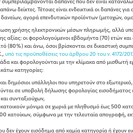
εν συμπεριλαμβάνονται δαπάνες που δεν είναι καταναλωτ
πάνω δείκτες. Τέτοιες είναι ενδεικτικά οι δαπάνες γι
 δανείων, αγορά επενδυτικών προϊόντων (μετοχών, ομο
έωση χρήσης ηλεκτρονικών μέσων πληρωμής, αλλά υπ
ης αξίας: οι φορολογούμενοι εβδομήντα (70) ετών κα
τό (80%) και άνω, όσοι βρίσκονται σε δικαστική συμ
Χ.,
υπό τις προϋποθέσεις του άρθρου 20 του ν. 4172/201
δα και φορολογούνται με την κλίμακα από μισθωτή εργ
ρακάτω κατηγορίες:
 και δημόσιοι υπάλληλοι που υπηρετούν στο εξωτερικό,
ούνται σε υποβολή δήλωσης φορολογίας εισοδήματος 
και συνταξιούχων,
κατοικούν μόνιμα σε χωριά με πληθυσμό έως 500 κατοί
00 κατοίκων, σύμφωνα με την τελευταία απογραφή, εκτ
ου δεν έχουν εισόδημα από καμία κατηγορία ή έχουν 