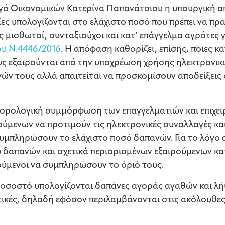
ό Οικονομικών Κατερίνα Παπανάτσιου η υπουργική απ
ες υπολογίζονται στο ελάχιστο ποσό που πρέπει να π
μισθωτοί, συνταξιούχοι και κατ’ επάγγελμα αγρότες γ
ου Ν.4446/2016
. Η απόφαση καθορίζει, επίσης, ποιες κ
 εξαιρούνται από την υποχρέωση χρήσης ηλεκτρονικ
ν τους αλλά απαιτείται να προσκομίσουν αποδείξεις
 φορολογική συμμόρφωση των επαγγελματιών και επιχε
μενων να προτιμούν τις ηλεκτρονικές συναλλαγές και
υμπληρώσουν το ελάχιστο ποσό δαπανών. Για το λόγο αυ
δαπανών και σχετικά περιορισμένων εξαιρούμενων κα
ύμενοι να συμπληρώσουν το όριό τους.
ποσοστό υπολογίζονται δαπάνες αγοράς αγαθών και λ
ικές, δηλαδή εφόσον περιλαμβάνονται στις ακόλουθες