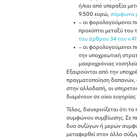
ή/και από υπεραξία με
9.500 ευρώ,
σύμφωνα με
– οι φορολογούμενοι π
προκύπτει μεταξύ του 
του άρθρου 34 του ν.41
– οι φορολογούμενοι π
την υποχρεωτική στρατ
μακροχρόνιας νοσηλεία
Εξαιρούνται από την υποχρ
πραγματοποίηση δαπανών, ο
στην αλλοδαπή, οι υπηρετο
διαμένουν σε οίκο ευγηρίας
Τέλος, διευκρινίζεται ότι 
συμφώνου συμβίωσης. Σε πε
δυο συζύγων ή μερών συμφώ
μεταφερθεί στον άλλο σύζυ