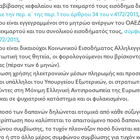
ταβίβασης κεφαλαίου και το τεκμαρτό τους εισόδημα δ
 την περ. α΄ της παρ. 1 του άρθρου 34 του ν.4172/2013
,
ου είναι εγγεγραμμένοι στο μητρώο ανέργων του ΟΑΕΔ
τεκμαρτού και του συνολικού εισοδήματός τους,
σύμφων
72/2013
,
ου είναι δικαιούχοι Κοινωνικού Εισοδήματος Αλληλεγγ
ιωτική τους θητεία, οι φορολογούμενοι που βρίσκοντ
ς (πέραν των 6 μηνών).
έωση χρήσης ηλεκτρονικών μέσων πληρωμής και προσκ
ι υπάλληλοι του Υπουργείου Εξωτερικών, οι στρατιωτ
ύντες στη Μόνιμη Ελληνική Αντιπροσωπεία της Ευρωπ
 και σε ψυχιατρικό κατάστημα και οι φυλακισμένοι.
το ποσό των δαπανών δηλώνεται ατομικά από κάθε σύζυγ
ρίπτωση που καλύπτεται το απαιτούμενο ποσό δαπαν
νου συμβίωσης, το τυχόν πλεονάζον ποσό δύναται κα
γο ή στο άλλο μέρος συμφώνου συμβίωσης για τυχόν κ