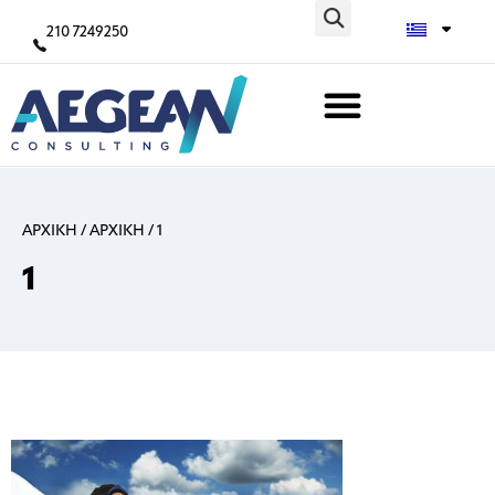
210 7249250
ΑΡΧΙΚΗ
/
ΑΡΧΙΚΗ
/
1
1