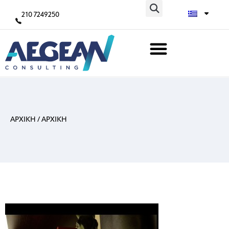
210 7249250
ΑΡΧΙΚΗ
/
ΑΡΧΙΚΗ