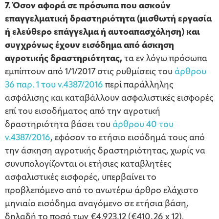
7. Όσον αφορά σε πρόσωπα που ασκούν
επαγγελματική δραστηριότητα (μισθωτή εργασία
ή ελεύθερο επάγγελμα ή αυτοαπασχόληση) και
συγχρόνως έχουν εισόδημα από άσκηση
αγροτικής δραστηριότητας,
τα εν λόγω πρόσωπα
εμπίπτουν από 1/1/2017 στις ρυθμίσεις του
άρθρου
36 παρ. 1 του ν.4387/2016
περί παράλληλης
ασφάλισης και καταβάλλουν ασφαλιστικές εισφορές
επί του εισοδήματος από την αγροτική
δραστηριότητα βάσει του
άρθρου 40 του
ν.4387/2016
, εφόσον το ετήσιο εισόδημά τους από
την άσκηση αγροτικής δραστηριότητας, χωρίς να
συνυπολογίζονται οι ετήσιες καταβλητέες
ασφαλιστικές εισφορές, υπερβαίνει το
προβλεπόμενο από το ανωτέρω άρθρο ελάχιστο
μηνιαίο εισόδημα αναγόμενο σε ετήσια βάση,
δηλαδή το ποσό των €4.923,12 (€410,26 x 12).