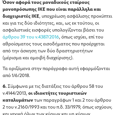
Όσον αφορά τους μοναδικούς εταίρους
μονοπρόσωπης ΙΚΕ που είναι παράλληλα και
διαχειριστές ΙΚΕ
, υποχρέωση ασφάλισης προκύπτει
και για τις δύο ιδιότητες, και, ως εκ τούτου, οι
ασφαλιστικές εισφορές υπολογίζονται βάσει του
άρθρου 39 του ν.4387/2016
, όπως ισχύει, επί του
αθροίσματος τους εισοδήματος που προέρχεται
από την άσκηση των δύο δραστηριοτήτων
(μέρισμα και αμοιβή διαχείρισης).
Τα οριζόμενα στην παράγραφο αυτή εφαρμόζονται
από 1/6/2018.
6.
Σύμφωνα με τις διατάξεις του άρθρου 58 του
ν.4144/2013,
οι ιδιοκτήτες τουριστικών
καταλυμάτων
των παραγράφων 1 και 2 του άρθρου
2 του ν.2160/1993 και του π.δ. 33/1979, όπως ισχύουν,
και γενικά όλων των κύριων και μη κύριων