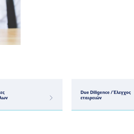
ες
Due Diligence / Έλεγχος
λων
εταιρειών