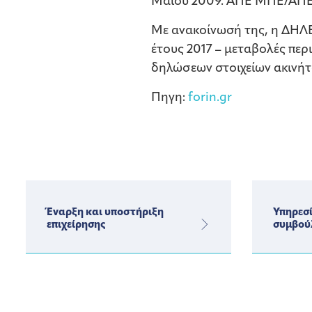
Μαΐου 2009. ΑΠΕ ΜΠΕ/ΑΠ
Με ανακοίνωσή της, η ΔΗΛΕ
έτους 2017 – μεταβολές πε
δηλώσεων στοιχείων ακινήτ
Πηγη:
forin.gr
Έναρξη και υποστήριξη
Υπηρεσί
επιχείρησης
συμβού