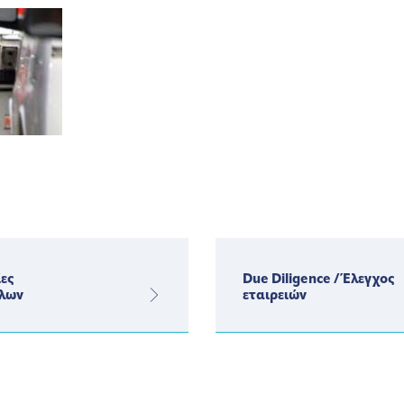
ες
Due Diligence / Έλεγχος
λων
εταιρειών