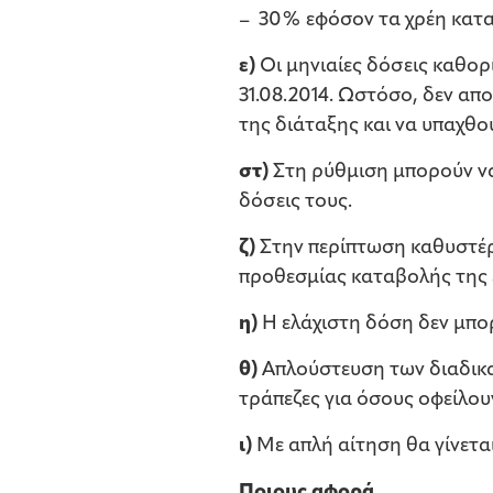
– 30% εφόσον τα χρέη κατα
ε)
Οι μηνιαίες δόσεις καθορ
31.08.2014. Ωστόσο, δεν απ
της διάταξης και να υπαχθο
στ)
Στη ρύθμιση μπορούν να 
δόσεις τους.
ζ)
Στην περίπτωση καθυστέρ
προθεσμίας καταβολής της 
η)
Η ελάχιστη δόση δεν μπορ
θ)
Απλούστευση των διαδικα
τράπεζες για όσους οφείλου
ι)
Με απλή αίτηση θα γίνετα
Ποιους αφορά