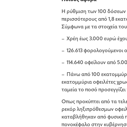
Η ρύθμιση των 100 δόσεων 
περισσότερους από 1,8 εκατ
Σύμφωνα με τα στοιχεία το
– Χρέη έως 3.000 ευρώ έχου
– 126.613 φορολογούμενοι ο
– 114.640 οφείλουν από 5.0
– Πάνω από 100 εκατομμύρια
εκατομμύρια οφειλέτες χρωσ
ταμεία το ποσό προσεγγίζει 
Οπως προκύπτει από τα τελ
ρεκόρ ληξιπρόθεσμων οφειλώ
καταβλήθηκαν από φυσικά πρ
πονοκέφαλο στην κυβέρνηση 