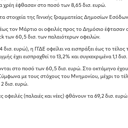
 χρέη έφθασαν στο ποσό των 8,65 δισ. ευρώ.
τα στοιχεία της Γενικής Γραμματείας Δημοσίων Εσόδων
έως τον Μάρτιο οι οφειλές προς το Δημόσιο έφτασαν σ
ck των 60,5 δισ. των παλαιότερων οφειλών.
54 δισ. ευρώ), η ΓΓΔΕ οφείλει να εισπράξει έως το τέλο
μής έχει εισπραχθεί το 13,2% και συγκεκριμένα 1,1 δισ.
ονται στο ποσό των 60,5 δισ. ευρώ. Στο οκτάμηνο έχου
. Σύμφωνα με τους στόχους του Μνημονίου, μέχρι το τέλ
2 δισ. ευρώ.
 οφειλές (παλαιές και νέες) φθάνουν τα 69,2 δισ. ευρώ