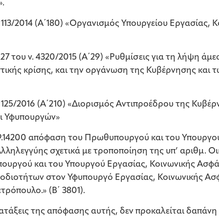
».
ς 113/2014 (Α΄180) «Οργανισμός Υπουργείου Εργασίας, 
27 του ν. 4320/2015 (Α΄29) «Ρυθμίσεις για τη λήψη άμ
τικής κρίσης, και την οργάνωση της Κυβέρνησης και
ος 125/2016 (Α΄210) «Διορισμός Αντιπροέδρου της Κυβέ
ι Υφυπουργών»
/Δ9.14200 απόφαση του Πρωθυπουργού και του Υπουργο
λληλεγγύης σχετικά με τροποποίηση της υπ’ αριθμ. Οικ
υργού και του Υπουργού Εργασίας, Κοινωνικής Ασφάλ
διοτήτων στον Υφυπουργό Εργασίας, Κοινωνικής Ασφ
ρόπουλο.» (Β΄ 3801).
διατάξεις της απόφασης αυτής, δεν προκαλείται δαπάν