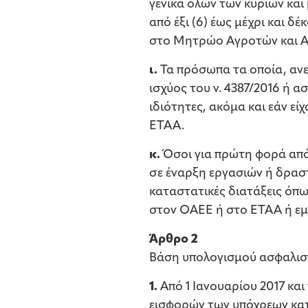
γενικά όλων των κύριων και
από έξι (6) έως μέχρι και δ
στο Μητρώο Αγροτών και Αγ
ι.
Τα πρόσωπα τα οποία, αν
ισχύος του ν. 4387/2016 ή 
ιδιότητες, ακόμα και εάν εί
ΕΤΑΑ.
κ.
Όσοι για πρώτη φορά από 
σε έναρξη εργασιών ή δραστ
καταστατικές διατάξεις όπω
στον ΟΑΕΕ ή στο ΕΤΑΑ ή εμπ
Άρθρο 2
Βάση υπολογισμού ασφαλισ
1.
Από 1 Ιανουαρίου 2017 κα
εισφορών των υπόχρεων κατ