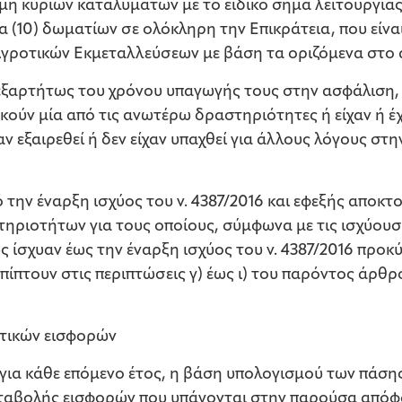
 μη κύριων καταλυμάτων με το ειδικό σήμα λειτουργί
έκα (10) δωματίων σε ολόκληρη την Επικράτεια, που εί
ροτικών Εκμεταλλεύσεων με βάση τα οριζόμενα στο άρ
εξαρτήτως του χρόνου υπαγωγής τους στην ασφάλιση,
ασκούν μία από τις ανωτέρω δραστηριότητες ή είχαν ή έ
χαν εξαιρεθεί ή δεν είχαν υπαχθεί για άλλους λόγους σ
την έναρξη ισχύος του ν. 4387/2016 και εφεξής αποκτ
ηριοτήτων για τους οποίους, σύμφωνα με τις ισχύουσες
ς ίσχυαν έως την έναρξη ισχύος του ν. 4387/2016 προ
ίπτουν στις περιπτώσεις γ) έως ι) του παρόντος άρθρ
τικών εισφορών
ι για κάθε επόμενο έτος, η βάση υπολογισμού των πάσ
αβολής εισφορών που υπάγονται στην παρούσα απόφασ