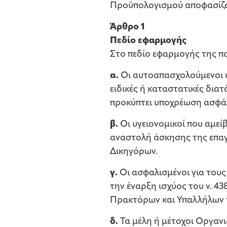
Προϋπολογισμού αποφασίζ
Άρθρο 1
Πεδίο εφαρμογής
Στο πεδίο εφαρμογής της 
α.
Οι αυτοαπασχολούμενοι κα
ειδικές ή καταστατικές διατ
προκύπτει υποχρέωση ασφά
β.
Οι υγειονομικοί που αμεί
αναστολή άσκησης της επα
Δικηγόρων.
γ.
Οι ασφαλισμένοι για τους
την έναρξη ισχύος του ν. 
Πρακτόρων και Υπαλλήλων τ
δ.
Τα μέλη ή μέτοχοι Οργαν