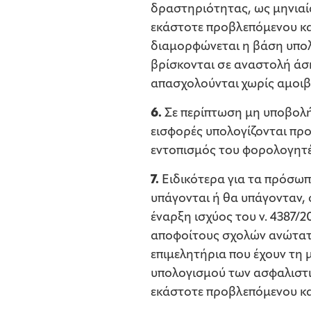
δραστηριότητας, ως μηνιαί
εκάστοτε προβλεπόμενου κα
διαμορφώνεται η βάση υπολ
βρίσκονται σε αναστολή άσ
απασχολούνται χωρίς αμοιβή
6.
Σε περίπτωση μη υποβολή
εισφορές υπολογίζονται πρ
εντοπισμός του φορολογητέ
7.
Ειδικότερα για τα πρόσωπα
υπάγονται ή θα υπάγονταν, σ
έναρξη ισχύος του ν. 4387
αποφοίτους σχολών ανώτατη
επιμελητήρια που έχουν τη
υπολογισμού των ασφαλιστικ
εκάστοτε προβλεπόμενου κ