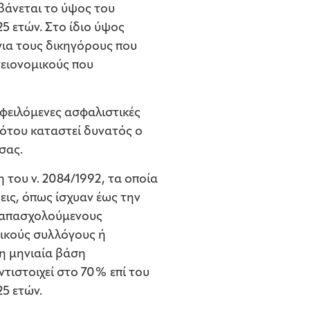
βάνεται το ύψος του
 ετών. Στο ίδιο ύψος
ια τους δικηγόρους που
γειονομικούς που
φειλόμενες ασφαλιστικές
ότου καταστεί δυνατός ο
σας.
 του ν. 2084/1992, τα οποία
εις, όπως ίσχυαν έως την
τοαπασχολούμενους
νικούς συλλόγους ή
η μηνιαία βάση
τιστοιχεί στο 70% επί του
5 ετών.