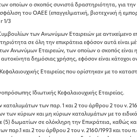
 των οποίων ο σκοπός συνιστά δραστηριότητα, για την
φάλιση του ΟΑΕΕ (επαγγελματική, βιοτεχνική ή εμπο
r 1/3
Συμβουλίων των Ανωνύμων Εταιρειών με αντικείμενο ε
τηριότητα σε όλη την επικράτεια εφόσον αυτά είναι 
ι των Ανωνύμων Εταιρειών, των οποίων ο σκοπός είνα
 αυτοκίνητα δημόσιας χρήσης, εφόσον είναι κάτοχοι 
ς Κεφαλαιουχικής Εταιρείας που ορίστηκαν με το κατασ
οπρόσωπης Ιδιωτικής Κεφαλαιουχικής Εταιρείας.
 καταλυμάτων των παρ. 1 και 2 του άρθρου 2 του ν. 2160
λων των κύριων και μη κύριων καταλυμάτων με το ειδικ
ε (5) δωματίων σε ολόκληρη την Επικράτεια, καθώς και
 παρ.1 και 2 του άρθρου 2 του ν. 2160/1993 και του π.δ