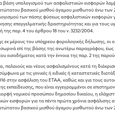
α βάση υπολογισμού των ασφαλιστικών εισφορών λαμ
τώτατου βασικού μισθού άγαμου μισθωτού άνω των 25
ογισμού των πάσης φύσεως ασφαλιστικών εισφορών γ
κησης επαγγελματικής δραστηριότητας και για τους υ
 της παρ. 4 του άρθρου 18 του ν. 3232/2004.
ς εκ μέρους του υπόχρεου φορολογικής δήλωσης, οι ο
οσωρινά επί της βάσης της ανωτέρω παραγράφου, έως 
ου εισοδήματος κατά την έννοια της παρ. 2 της παρού
, παλαιούς και νέους ασφαλισμένους κατά τη διάκριση
ύμφωνα με τις γενικές ή ειδικές ή καταστατικές διατάξ
/2016 στην ασφάλιση του ΕΤΑΑ, καθώς και για τους αυ
ς εκπαίδευσης, που είναι εγγεγραμμένοι σε επιστημο
 μορφή νομικού προσώπου δημοσίου δικαίου, η ελάχιστ
ών εισφορών για τα πέντε πρώτα χρόνια ασφάλισης αν
ατώτατου βασικού μισθού άγαμου μισθωτού άνω των 2