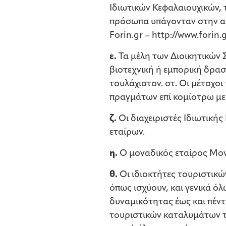
Ιδιωτικών Κεφαλαιουχικών,
πρόσωπα υπάγονταν στην ασ
Forin.gr – http://www.forin.g
ε.
Τα μέλη των Διοικητικών 
βιοτεχνική ή εμπορική δρασ
τουλάχιστον. στ. Οι μέτοχο
πραγμάτων επί κομίοτρω με
ζ.
Οι διαχειριστές Ιδιωτική
εταίρων.
η.
Ο μοναδικός εταίρος Μον
θ.
Οι ιδιοκτήτες τουριστικών
όπως ισχύουν, και γενικά ό
δυναμικότητας έως και πέντ
τουριστικών καταλυμάτων των