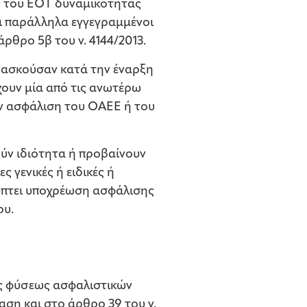
ας του EOT δυναμικότητας
ναι παράλληλα εγγεγραμμένοι
θρο 5β του ν. 4144/2013.
 ασκούσαν κατά την έναρξη
χουν μία από τις ανωτέρω
την ασφάλιση του ΟΑΕΕ ή του
ούν ιδιότητα ή προβαίνουν
 γενικές ή ειδικές ή
κύπτει υποχρέωση ασφάλισης
ου.
ης φύσεως ασφαλιστικών
η και στο άρθρο 39 του ν.