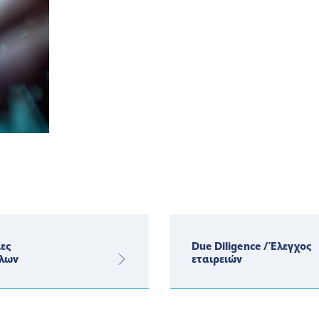
ες
Due Diligence / Έλεγχος
λων
εταιρειών