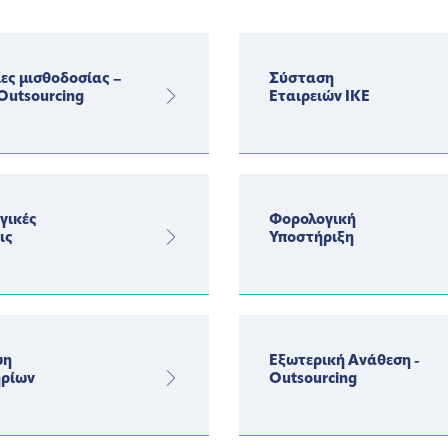
ες μισθοδοσίας –
Σύσταση
 Outsourcing
Εταιρειών ΙΚΕ
γικές
Φορολογική
ις
Υποστήριξη
ψη
Εξωτερική Ανάθεση -
ηρίων
Outsourcing