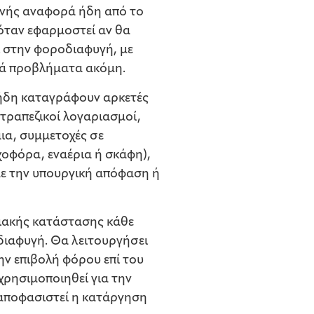
τενής αναφορά ήδη από το
 όταν εφαρμοστεί αν θα
ι στην φοροδιαφυγή, με
αρά προβλήματα ακόμη.
υ ήδη καταγράφουν αρκετές
 τραπεζικοί λογαριασμοί,
αια, συμμετοχές σε
χοφόρα, εναέρια ή σκάφη),
με την υπουργική απόφαση ή
σιακής κατάστασης κάθε
οδιαφυγή. Θα λειτουργήσει
την επιβολή φόρου επί του
χρησιμοποιηθεί για την
 αποφασιστεί η κατάργηση