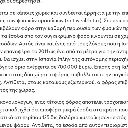
χει δυσαρεστήσει.
ται σε κάποιες χώρες και συνδέεται άρρηκτα με την επ
ας των φυσικών προσώπων (net wealth tax). Σε ευρωπα
πιβάλουν φόρο στην καθαρή περιουσία των φυσικών πρ
, τα έσοδα από τον συγκεκριμένο φόρο κινούνται σε χα
όδων. Αυτός είναι και ένας από τους λόγους που η Ισπ
ν επαναφέρει το 2011 ως ένα από τα μέτρα για την αντ
υ θα ισχύει στην Ισπανία (πλην της αυτόνομης περιοχή
όγητο όριο ανέρχεται σε 700.000 Ευρώ. Επίσης στη Γ
ενώ και στις δύο χώρες ο φόρος επιβάλλεται στην παγκ
 Αντίθετα, στους κατοίκους εξωτερικού, ο φόρος επιβ
ντός της χώρας.
κονομολόγων, ένας τέτοιος φόρος αποτελεί τροχοπέδη
χει αποδειχθεί ότι αποφέρει μικρά έσοδα στα κράτη που
στικό ότι περίπου 125 δις δολάρια «μετοίκησαν» εκτός
ένου φόρου. Αντίθετα, τα έσοδα από αυτόν περιορίστη