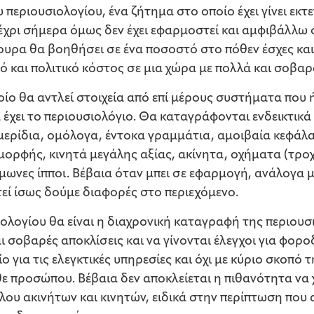
υ περιουσιολογίου, ένα ζήτημα στο οποίο έχει γίνει εκ
Μέχρι σήμερα όμως δεν έχει εφαρμοστεί και αμφιβάλλω
ίγουρα θα βοηθήσει σε ένα ποσοστό στο πόθεν έσχες κα
ό και πολιτικό κόστος σε μια χώρα με πολλά και σοβ
οίο θα αντλεί στοιχεία από επί μέρους συστήματα πο
 έχει το περιουσιολόγιο. Θα καταγράφονται ενδεικτικά
 μερίδια, ομόλογα, έντοκα γραμμάτια, αμοιβαία κεφάλ
μορφής, κινητά μεγάλης αξίας, ακίνητα, οχήματα (τρο
μωνες ίπποι. Βέβαια όταν μπει σε εφαρμογή, ανάλογα 
εί ίσως δούμε διαφορές στο περιεχόμενο.
ολογίου θα είναι η διαχρονική καταγραφή της περιου
αι σοβαρές αποκλίσεις και να γίνονται έλεγχοι για φορ
 για τις ελεγκτικές υπηρεσίες και όχι με κύριο σκοπό 
ε προσώπου. Βέβαια δεν αποκλείεται η πιθανότητα να 
λου ακινήτων και κινητών, ειδικά στην περίπτωση που