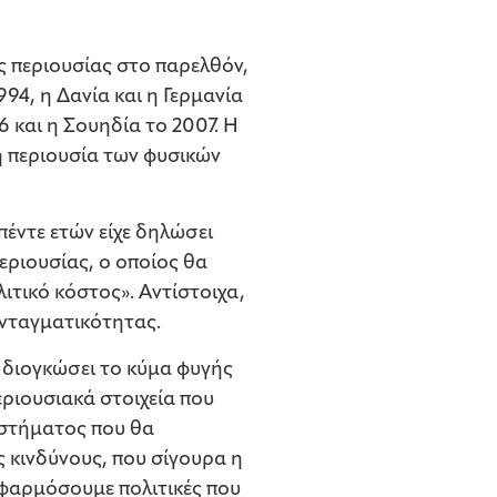
ς περιουσίας στο παρελθόν,
94, η Δανία και η Γερμανία
6 και η Σουηδία το 2007. Η
ή περιουσία των φυσικών
έντε ετών είχε δηλώσει
εριουσίας, ο οποίος θα
ιτικό κόστος». Αντίστοιχα,
υνταγματικότητας.
α διογκώσει το κύμα φυγής
ριουσιακά στοιχεία που
υστήματος που θα
ς κινδύνους, που σίγουρα η
εφαρμόσουμε πολιτικές που