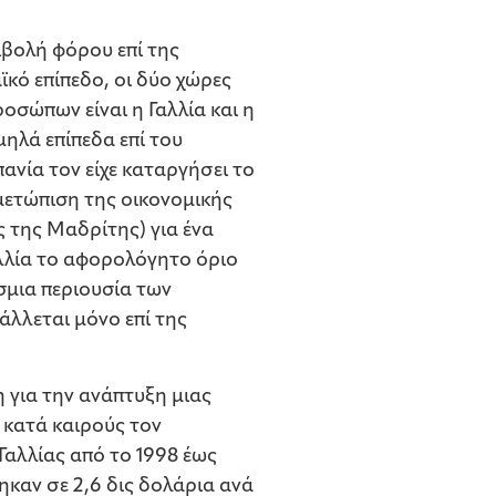
ιβολή φόρου επί της
ϊκό επίπεδο, οι δύο χώρες
οσώπων είναι η Γαλλία και η
μηλά επίπεδα επί του
ανία τον είχε καταργήσει το
ιμετώπιση της οικονομικής
ς της Μαδρίτης) για ένα
αλλία το αφορολόγητο όριο
όσμια περιουσία των
άλλεται μόνο επί της
 για την ανάπτυξη μιας
 κατά καιρούς τον
 Γαλλίας από το 1998 έως
καν σε 2,6 δις δολάρια ανά