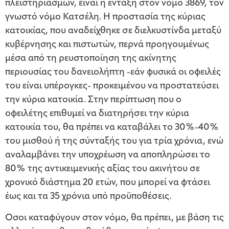
πλειστηριασμών, είναι η ένταξη στον νόμο 3869, τον
γνωστό νόμο Κατσέλη. H προστασία της κύριας
κατοικίας, που αναδείχθηκε σε διελκυστίνδα μεταξύ
κυβέρνησης και πιστωτών, περνά προηγουμένως
μέσα από τη ρευστοποίηση της ακίνητης
περιουσίας του δανειολήπτη -εάν φυσικά οι οφειλές
του είναι υπέρογκες- προκειμένου να προστατεύσει
την κύρια κατοικία. Στην περίπτωση που ο
οφειλέτης επιθυμεί να διατηρήσει την κύρια
κατοικία του, θα πρέπει να καταβάλει το 30%-40%
του μισθού ή της σύνταξής του για τρία χρόνια, ενώ
αναλαμβάνει την υποχρέωση να αποπληρώσει το
80% της αντικειμενικής αξίας του ακινήτου σε
χρονικό διάστημα 20 ετών, που μπορεί να φτάσει
έως και τα 35 χρόνια υπό προϋποθέσεις.
Οσοι καταφύγουν στον νόμο, θα πρέπει, με βάση τις