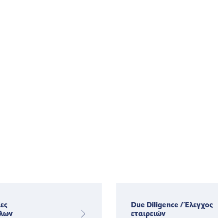
ες
Due Diligence / Έλεγχος
λων
εταιρειών