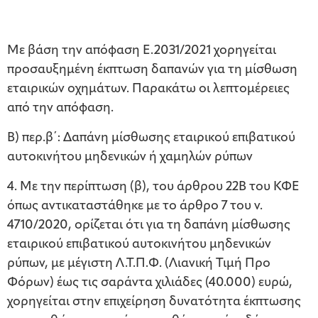
Με βάση την απόφαση Ε.2031/2021 χορηγείται
προσαυξημένη έκπτωση δαπανών για τη μίσθωση
εταιρικών οχημάτων. Παρακάτω οι λεπτομέρειες
από την απόφαση.
Β) περ.β΄: Δαπάνη μίσθωσης εταιρικού επιβατικού
αυτοκινήτου μηδενικών ή χαμηλών ρύπων
4. Με την περίπτωση (β), του άρθρου 22Β του ΚΦΕ
όπως αντικαταστάθηκε με το άρθρο 7 του ν.
4710/2020, ορίζεται ότι για τη δαπάνη μίσθωσης
εταιρικού επιβατικού αυτοκινήτου μηδενικών
ρύπων, με μέγιστη Λ.Τ.Π.Φ. (Λιανική Τιμή Προ
Φόρων) έως τις σαράντα χιλιάδες (40.000) ευρώ,
χορηγείται στην επιχείρηση δυνατότητα έκπτωσης