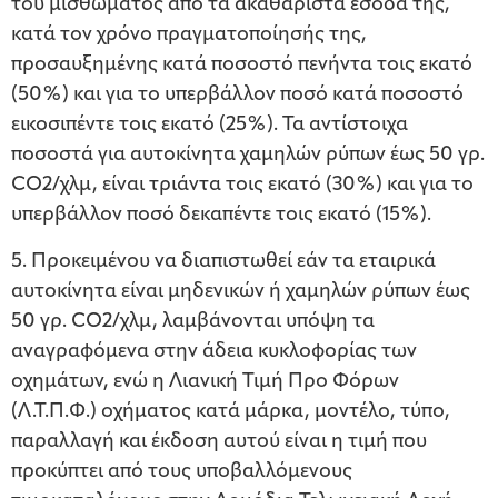
του μισθώματος από τα ακαθάριστα έσοδά της,
κατά τον χρόνο πραγματοποίησής της,
προσαυξημένης κατά ποσοστό πενήντα τοις εκατό
(50%) και για το υπερβάλλον ποσό κατά ποσοστό
εικοσιπέντε τοις εκατό (25%). Τα αντίστοιχα
ποσοστά για αυτοκίνητα χαμηλών ρύπων έως 50 γρ.
CO2/χλμ, είναι τριάντα τοις εκατό (30%) και για το
υπερβάλλον ποσό δεκαπέντε τοις εκατό (15%).
5. Προκειμένου να διαπιστωθεί εάν τα εταιρικά
αυτοκίνητα είναι μηδενικών ή χαμηλών ρύπων έως
50 γρ. CO2/χλμ, λαμβάνονται υπόψη τα
αναγραφόμενα στην άδεια κυκλοφορίας των
οχημάτων, ενώ η Λιανική Τιμή Προ Φόρων
(Λ.Τ.Π.Φ.) οχήματος κατά μάρκα, μοντέλο, τύπο,
παραλλαγή και έκδοση αυτού είναι η τιμή που
προκύπτει από τους υποβαλλόμενους