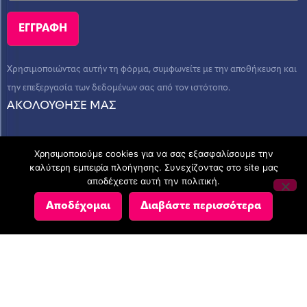
Χρησιμοποιώντας αυτήν τη φόρμα, συμφωνείτε με την αποθήκευση και
την επεξεργασία των δεδομένων σας από τον ιστότοπο.
ΑΚΟΛΟΥΘΗΣΕ ΜΑΣ
Χρησιμοποιούμε cookies για να σας εξασφαλίσουμε την
καλύτερη εμπειρία πλοήγησης. Συνεχίζοντας στο site μας
αποδέχεστε αυτή την πολιτική.
© Copyright 2023 - AEGEAN CONSULTING - ΛΟΓΙΣΤΙΚΕΣ ΚΑΙ
Αποδέχομαι
Διαβάστε περισσότερα
ΣΥΜΒΟΥΛΕΥΤΙΚΕΣ ΥΠΗΡΕΣΙΕΣ
Πολιτική Απορρήτου
CREATED BY
Σχετικά με τα cookies
AFTERNET