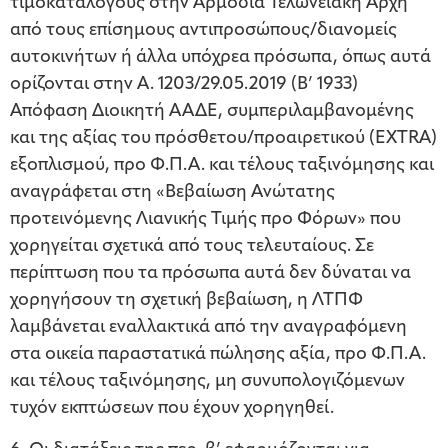
τιμοκαταλόγους στην Αρμόδια Τελωνειακή Αρχή
από τους επίσημους αντιπροσώπους/διανομείς
αυτοκινήτων ή άλλα υπόχρεα πρόσωπα, όπως αυτά
ορίζονται στην Α. 1203/29.05.2019 (Β’ 1933)
Απόφαση Διοικητή ΑΑΔΕ, συμπεριλαμβανομένης
και της αξίας του πρόσθετου/προαιρετικού (EXTRA)
εξοπλισμού, προ Φ.Π.Α. και τέλους ταξινόμησης και
αναγράφεται στη «Βεβαίωση Ανώτατης
προτεινόμενης Λιανικής Τιμής προ Φόρων» που
χορηγείται σχετικά από τους τελευταίους. Σε
περίπτωση που τα πρόσωπα αυτά δεν δύναται να
χορηγήσουν τη σχετική βεβαίωση, η ΛΤΠΦ
λαμβάνεται εναλλακτικά από την αναγραφόμενη
στα οικεία παραστατικά πώλησης αξία, προ Φ.Π.Α.
και τέλους ταξινόμησης, μη συνυπολογιζόμενων
τυχόν εκπτώσεων που έχουν χορηγηθεί.