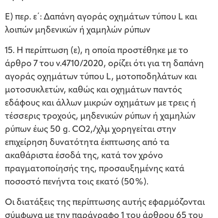
Ε) περ. ε΄: Δαπάνη αγοράς οχημάτων τύπου L και
λοιπών μηδενικών ή χαμηλών ρύπων
15. Η περίπτωση (ε), η οποία προστέθηκε με το
άρθρο 7 του ν.4710/2020, ορίζει ότι για τη δαπάνη
αγοράς οχημάτων τύπου L, μοτοποδηλάτων και
μοτοσυκλετών, καθώς και οχημάτων παντός
εδάφους και άλλων μικρών οχημάτων με τρεις ή
τέσσερις τροχούς, μηδενικών ρύπων ή χαμηλών
ρύπων έως 50 g. CO2,/χλμ χορηγείται στην
επιχείρηση δυνατότητα έκπτωσης από τα
ακαθάριστα έσοδά της, κατά τον χρόνο
πραγματοποίησής της, προσαυξημένης κατά
ποσοστό πενήντα τοις εκατό (50%).
Οι διατάξεις της περίπτωσης αυτής εφαρμόζονται
σύμφωνα με την παράγραφο 1 του άρθρου 65 του