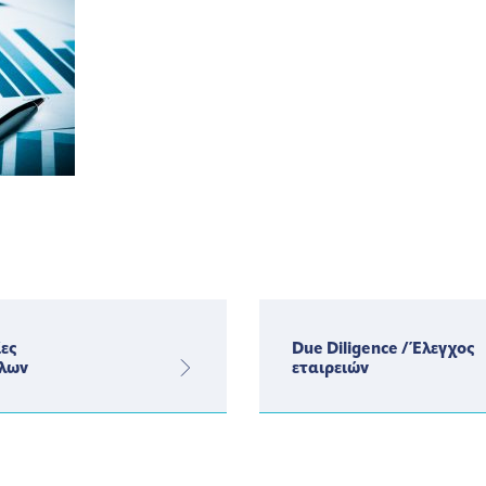
ες
Due Diligence / Έλεγχος
λων
εταιρειών