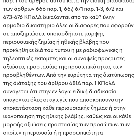
παρ. 1 του άρθρου αυτού κατά την ειδική διαδικασία
των άρθρων 666 παρ. 1, 667, 671 παρ. 1-3, 672 και
673-676 ΚΠολΔ δικάζονται από το καθ? ύλην
αρμόδιο δικαστήριο όλες οι διαφορές που αφορούν
σε αποζημιώσεις οποιασδήποτε μορφής
περιουσιακής ζημίας ή ηθικής βλάβης που
προκλήθηκε διά του τύπου ή με ραδιοφωνικές ή
τηλεοπτικές εκπομπές και οι συναφείς προςαυτές
αξιώσεις προστασίας της προσωπικότητας των
προσβληθέντων. Από την ευρύτητα της διατύπωσης
της διάταξης του άρθρου 681Δ παρ. 1 ΚΠολΔ
συνάγεται ότι στην εν λόγω ειδική διαδικασία
υπάγονται όλες οι αγωγές που αποσκοπούνστην
αποκατάσταση κάθε περιουσιακής ζημίας ή στην
ικανοποίηση της ηθικής βλάβης, καθώς και οι κάθε
μορφής αξιώσεις προστασίας των προσώπων, των
οποίων η περιουσία ή η προσωπικότητα