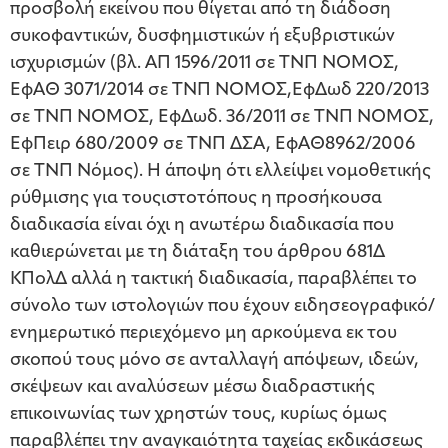
προσβολή εκείνου που θίγεται από τη διάδοση
συκοφαντικών, δυσφημιστικών ή εξυβριστικών
ισχυρισμών (βλ. ΑΠ 1596/2011 σε ΤΝΠ ΝΟΜΟΣ,
ΕφΑΘ 3071/2014 σε ΤΝΠ ΝΟΜΟΣ,ΕφΔωδ 220/2013
σε ΤΝΠ ΝΟΜΟΣ, ΕφΔωδ. 36/2011 σε ΤΝΠ ΝΟΜΟΣ,
ΕφΠειρ 680/2009 σε ΤΝΠ ΔΣΑ, ΕφΑΘ8962/2006
σε ΤΝΠ Νόμος). Η άποψη ότι ελλείψει νομοθετικής
ρύθμισης για τουςιστοτόπους η προσήκουσα
διαδικασία είναι όχι η ανωτέρω διαδικασία που
καθιερώνεται με τη διάταξη του άρθρου 681Δ
ΚΠολΔ αλλά η τακτική διαδικασία, παραβλέπει το
σύνολο των ιστολογιών που έχουν ειδησεογραφικό/
ενημερωτικό περιεχόμενο μη αρκούμενα εκ του
σκοπού τους μόνο σε ανταλλαγή απόψεων, ιδεών,
σκέψεων και αναλύσεων μέσω διαδραστικής
επικοινωνίας των χρηστών τους, κυρίως όμως
παραβλέπει την αναγκαιότητα ταχείας εκδικάσεως