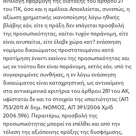
ανάλογη εφαρμογή της διάταξης του άρθρου 27
του ΠΚ, όσο και η αμέλεια.Αποκλείεται, συνεπώς, η
αξίωση χρηματικής ικανοποίησης λόγω ηθικής
βλάβης εάν, είτε η πράξη δεν επάγεται προσβολή
της προσωπικότητας, καίτοι τυχόν παράνομη, είτε
είναι ανυπαίτια, είτε έλαβε χώρα κατ? ενάσκηση
νομίμου δικαιώματος προστατευμένου κατά
προτίμηση έναντι εκείνου της προσωπικότητας και
ως εκ τούτου δεν είναι παράνομη, εκτός εάν, υπό τις
συγκεκριμένες συνθήκες, η εν λόγω ενάσκηση
δικαιώματος είναι καταχρηστική, ως αντικείμενη
στα αντικειμενικά κριτήρια του άρθρου 281 του ΑΚ,
υφίσταται δε και το στοιχείο της υπαιτιότητας (ΑΠ
753/2011 Α’ δημ. ΝΟΜΟΣ, ΑΠ 391/2006 ΧρΙδ
2006.596). Περαιτέρω, προσβολή της
προσωπικότητας μπορεί να επέλθει και από την
τέλεση της αξιόποινης πράξης της δυσφήμισης,