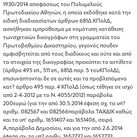
1930/2014 αποφάσεως του Πολυμελούς
Πρωτοδικείου Αθηνών, η οποία εκδόθηκε κατά την
ειδική διαδικασίατων άρθρων 681Δ ΚΠολΔ,
ασκήθηκαν εμπρόθεσμα με νομότυπη κατάθεση
τωνσχετικών δικογράφων στη γραμματεία του
Πρωτοβαθμίου Δικαστηρίου, γεγονός πουδεν
αμφισβητείται από τους διαδίκους και ούτε και από
τα στοιχεία της δικογραφίας προκύπτει το αντίθετο
(άρθρα 495 επ., 511 επ., 681Δ παρ. 5 τουΚΠολΔ),
επισυνάπτονται δε σε αυτές και τα προβλεπόμενα
κατ? άρθρο 495 παρ. 4 ΚΠολΔ (όπως τέθηκε σε ισχύ
από 2-4-2012 με το Ν. 4055/2012) παράβολα
200ευρώ (για την από 30.5.2014 έφεση σχ. τα υπ?
αριθμ. 082567 και 082566παράβολα ΤΑΧΔΙΚ καθώς
και τα υπ’ αριθμ. 1651407 και 1651406, σειρά
Α,παράβολα Δημοσίου, και για την από 2.6.2014
έφεση σχ. τα υπ? αριθμ. 1652732 και 1652733