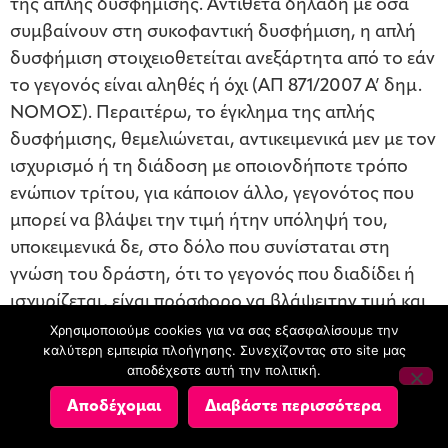
της απλής δυσφήμισης. Αντίθετα δηλαδή με όσα
συμβαίνουν στη συκοφαντική δυσφήμιση, η απλή
δυσφήμιση στοιχειοθετείται ανεξάρτητα από το εάν
το γεγονός είναι αληθές ή όχι (ΑΠ 871/2007 Α’ δημ.
ΝΟΜΟΣ). Περαιτέρω, το έγκλημα της απλής
δυσφήμισης, θεμελιώνεται, αντικειμενικά μεν με τον
ισχυρισμό ή τη διάδοση με οποιονδήποτε τρόπο
ενώπιον τρίτου, για κάποιον άλλο, γεγονότος που
μπορεί να βλάψει την τιμή ήτην υπόληψή του,
υποκειμενικά δε, στο δόλο που συνίσταται στη
γνώση του δράστη, ότι το γεγονός που διαδίδει ή
ισχυρίζεται, είναι πρόσφορο να βλάψειτην τιμή και
την υπόληψη άλλου και τη θέληση να ισχυρισθεί
Χρησιμοποιούμε cookies για να σας εξασφαλίσουμε την
καλύτερη εμπειρία πλοήγησης. Συνεχίζοντας στο site μας
ενώπιον τρίτου ήνα διαδώσει το βλαπτικό αυτό
αποδέχεστε αυτή την πολιτική.
γεγονός. Αν αποδειχθεί η αλήθεια του γεγονότος, η
Αποδέχομαι
Διαβάστε περισσότερα
πράξη μένει ατιμώρητη, υπό τις προϋποθέσεις του
άρθρου 366 παρ. 1 τουΠ.Κ.. Εξάλλου, επί προσβολής