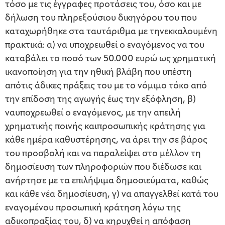
τόσο με τις έγγραφες προτάσεις του, όσο και με
δήλωση του πληρεξούσιου δικηγόρου του που
καταχωρήθηκε στα ταυτάριθμα με τηνεκκαλουμένη
πρακτικά: α) να υποχρεωθεί ο εναγόμενος να του
καταβάλει το ποσό των 50.000 ευρώ ως χρηματική
ικανοποίηση για την ηθική βλάβη που υπέστη
απότις άδικες πράξεις του με το νόμιμο τόκο από
την επίδοση της αγωγής έως την εξόφληση, β)
ναυποχρεωθεί ο εναγόμενος, με την απειλή
χρηματικής ποινής καιπροσωπικής κράτησης για
κάθε ημέρα καθυστέρησης, να άρει την σε βάρος
του προσβολή και να παραλείψει στο μέλλον τη
δημοσίευση των πληροφοριών που διέδωσε και
ανήρτησε με τα επιλήψιμα δημοσιεύματα, καθώς
και κάθε νέα δημοσίευση, γ) να απαγγελθεί κατά του
εναγομένου προσωπική κράτηση λόγω της
αδικοπραξίας του, δ) να κηρυχθεί η απόφαση