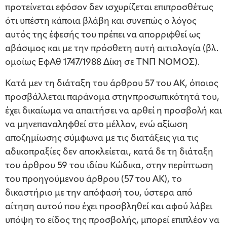
προτείνεται εφόσον δεν ισχυρίζεται επιπροσθέτως
ότι υπέστη κάποια βλάβη και συνεπώς ο λόγος
αυτός της έφεσής του πρέπει να απορριφθεί ως
αβάσιμος και με την πρόσθετη αυτή αιτιολογία (βλ.
ομοίως ΕφΑθ 1747/1988 Δίκη σε ΤΝΠ ΝΟΜΟΣ).
Κατά μεν τη διάταξη του άρθρου 57 του ΑΚ, όποιος
προσβάλλεται παράνομα στηνπροσωπικότητά του,
έχει δικαίωμα να απαιτήσει να αρθεί η προσβολή και
να μηνεπαναληφθεί στο μέλλον, ενώ αξίωση
αποζημίωσης σύμφωνα με τις διατάξεις για τις
αδικοπραξίες δεν αποκλείεται, κατά δε τη διάταξη
του άρθρου 59 του ιδίου Κώδικα, στην περίπτωση
του προηγούμενου άρθρου (57 του ΑΚ), το
δικαστήριο με την απόφασή του, ύστερα από
αίτηση αυτού που έχει προσβληθεί και αφού λάβει
υπόψη το είδος της προσβολής, μπορεί επιπλέον να