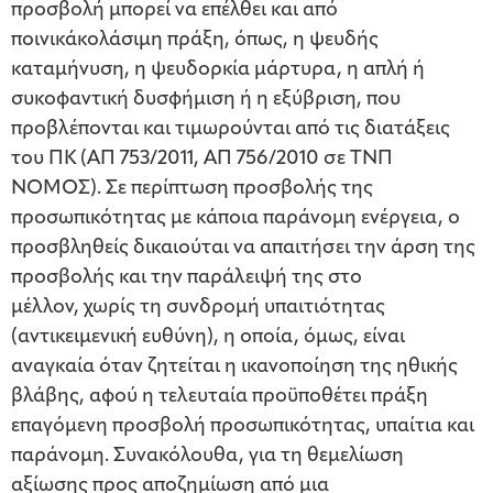
προσβολή μπορεί να επέλθει και από
ποινικάκολάσιμη πράξη, όπως, η ψευδής
καταμήνυση, η ψευδορκία μάρτυρα, η απλή ή
συκοφαντική δυσφήμιση ή η εξύβριση, που
προβλέπονται και τιμωρούνται από τις διατάξεις
του ΠΚ (ΑΠ 753/2011, ΑΠ 756/2010 σε ΤΝΠ
ΝΟΜΟΣ). Σε περίπτωση προσβολής της
προσωπικότητας με κάποια παράνομη ενέργεια, ο
προσβληθείς δικαιούται να απαιτήσει την άρση της
προσβολής και την παράλειψή της στο
μέλλον, χωρίς τη συνδρομή υπαιτιότητας
(αντικειμενική ευθύνη), η οποία, όμως, είναι
αναγκαία όταν ζητείται η ικανοποίηση της ηθικής
βλάβης, αφού η τελευταία προϋποθέτει πράξη
επαγόμενη προσβολή προσωπικότητας, υπαίτια και
παράνομη. Συνακόλουθα, για τη θεμελίωση
αξίωσης προς αποζημίωση από μια