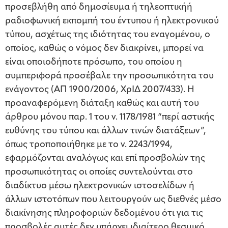
προσεβλήθη από δημοσίευμα ή τηλεοπτικήή
ραδιοφωνική εκπομπή του έντυπου ή ηλεκτρονικού
τύπου, ασχέτως της ιδιότητας του εναγομένου, ο
οποίος, καθώς ο νόμος δεν διακρίνει, μπορεί να
είναι οποιοδήποτε πρόσωπο, του οποίου η
συμπεριφορά προσέβαλε την προσωπικότητα του
ενάγοντος (ΑΠ 1900/2006, ΧρΙΔ 2007/433). Η
προαναφερόμενη διάταξη καθώς και αυτή του
άρθρου μόνου παρ. 1 του ν. 1178/1981 “περί αστικής
ευθύνης του τύπου και άλλων τινών διατάξεων”,
όπως τροποποιήθηκε με το ν. 2243/1994,
εφαρμόζονται αναλόγως και επί προσβολών της
προσωπικότητας οι οποίες συντελούνται στο
διαδίκτυο μέσω ηλεκτρονικών ιστοσελίδων ή
άλλων ιστοτόπων που λειτουργούν ως διεθνές μέσο
διακίνησης πληροφοριών δεδομένου ότι για τις
προσβολές αυτές δεν υπάρχει ιδιαίτερο θεσμικό