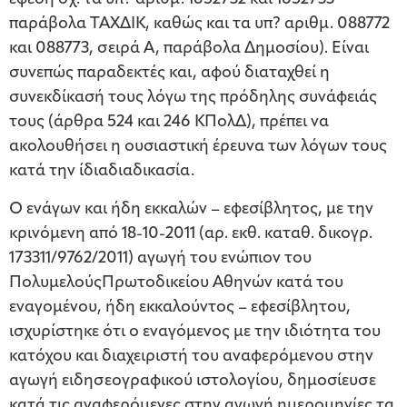
παράβολα ΤΑΧΔΙΚ, καθώς και τα υπ? αριθμ. 088772
και 088773, σειρά Α, παράβολα Δημοσίου). Είναι
συνεπώς παραδεκτές και, αφού διαταχθεί η
συνεκδίκασή τους λόγω της πρόδηλης συνάφειάς
τους (άρθρα 524 και 246 ΚΠολΔ), πρέπει να
ακολουθήσει η ουσιαστική έρευνα των λόγων τους
κατά την ίδιαδιαδικασία.
Ο ενάγων και ήδη εκκαλών – εφεσίβλητος, με την
κρινόμενη από 18-10-2011 (αρ. εκθ. καταθ. δικογρ.
173311/9762/2011) αγωγή του ενώπιον του
ΠολυμελούςΠρωτοδικείου Αθηνών κατά του
εναγομένου, ήδη εκκαλούντος – εφεσίβλητου,
ισχυρίστηκε ότι ο εναγόμενος με την ιδιότητα του
κατόχου και διαχειριστή του αναφερόμενου στην
αγωγή ειδησεογραφικού ιστολογίου, δημοσίευσε
κατά τις αναφερόμενες στην αγωγή ημερομηνίες τα