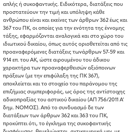
απλής ή συκοφαντικής. Ειδικότερα, διατάξεις που
προστατεύουν την τιμή και υπόληψη κάθε
ανθρώπου είναι και εκείνες των άρθρων 362 έως και
367 του ΠΚ, οι οποίες για την ενότητα της έννομης
τάξης, εφαρμόζονται αναλογικά και στο χώρο του
ιδιωτικού δικαίου, όπως αυτός οριοθετείται από τις
προαναφερόμενες διατάξεις τωνάρθρων 57-59 και
914 επ. του ΑΚ, ώστε αιρουμένου του άδικου
χαρακτήρα των προαναφερθεισών αξιόποινων
πράξεων (με την επιφύλαξη της ΠΚ 367),
αποκλείεται και το στοιχείο του παράνομου της
επιζήμιας συμπεριφοράς, ως όρος της αντίστοιχης
αδικοπραξίας του αστικού δικαίου (ΑΠ 756/2011 Α’
δημ. ΝΟΜΟΣ). Από το συνδυασμό δε των
διατάξεων των άρθρων 362 και 363 του ΠΚ,
προκύπτει ότι, το έγκλημα της συκοφαντικής
δυσφήμισης, θεμελιώνεται, αντικειμενικά μεν, με