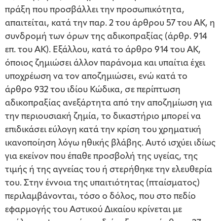
πράξη που προσβάλλει την προσωπικότητα,
απαιτείται, κατά την παρ. 2 του άρθρου 57 του ΑΚ, η
συνδρομή των όρων της αδικοπραξίας (άρθρ. 914
επ. του ΑΚ). Εξάλλου, κατά το άρθρο 914 του ΑΚ,
όποιος ζημιώσει άλλον παράνομα και υπαίτια έχει
υποχρέωση να τον αποζημιώσει, ενώ κατά το
άρθρο 932 του ιδίου Κώδικα, σε περίπτωση
αδικοπραξίας ανεξάρτητα από την αποζημίωση για
την περιουσιακή ζημία, το δικαστήριο μπορεί να
επιδικάσει εύλογη κατά την κρίση του χρηματική
ικανοποίηση λόγω ηθικής βλάβης. Αυτό ισχύει ιδίως
για εκείνον που έπαθε προσβολή της υγείας, της
τιμής ή της αγνείας του ή στερήθηκε την ελευθερία
του. Στην έννοια της υπαιτιότητας (πταίσματος)
περιλαμβάνονται, τόσο ο δόλος, που στο πεδίο
εφαρμογής του Αστικού Δικαίου κρίνεται με