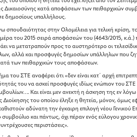
ής του οποίου η θητεία του έχει λήξει από τον Σεπτέμ
ης Δικαιοσύνης κατά αποφάσεων των πειθαρχικών συμ
 σε δημοσίους υπαλλήλους.
ω σπουδαιότητας στην Ολομέλεια για τελική κρίση, το
ημέρα του 2015 σειρά αποφάσεών του (4643/2015, κ.ά.
ητάει να μετατραπούν προς το αυστηρότερο οι τελεσίδι
ων, αλλά και προσφυγές δημοσίων υπάλληλων που ζη
 κατά των πειθαρχικών τους αποφάσεων.
ήμα του ΣΤΕ αναφέρει ότι «δεν είναι κατ΄ αρχή επιτρεπ
ότητάς του να ασκεί προσφυγές ιδίως ενώπιον του ΣΤΕ
βουλίων…. Και είναι μεν ανεκτή η άσκηση της εν λόγ
ς Διοίκησης του οποίου έληξε η θητεία, μόνον, όμως 
ς καθιστούν αδύνατη την έγκαιρη επιλογή νέου Γενικού
 συμβούλιο και πάντως, όχι πέραν ενός εύλογου χρονι
 συντρέχουσες περιστάσεις».